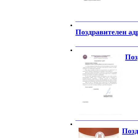
_______________________________________
Поздравителен ад
_______________________________________
Поз
_______________________________________
Позд