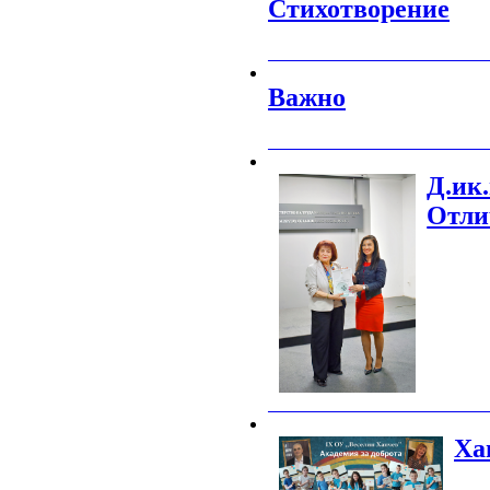
Стихотворение
_______________________________________
Важно
_______________________________________
Д.ик.
Отли
_______________________________________
Ха