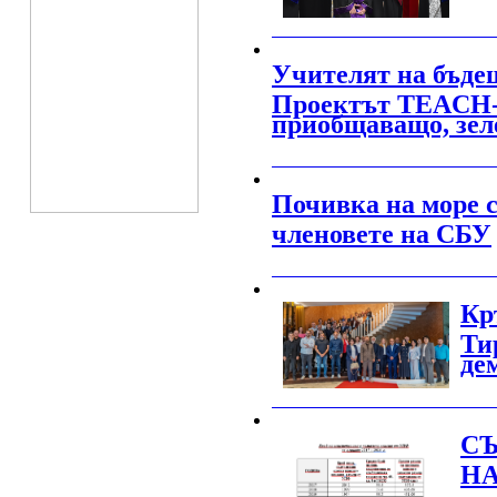
_______________________________________
Учителят на бъдещ
Проектът TEACH-P
приобщаващо, зел
_______________________________________
Почивка на море с
членовете на СБУ
_______________________________________
Кр
Ти
де
_______________________________________
СЪ
Н