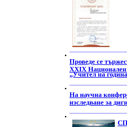
_______________________________________
Проведе се тържес
XXIX Национален 
„Учител на годин
_______________________________________
На научна конфере
изследване за диг
_______________________________________
СП