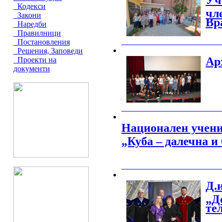
Уч
Кодекси
чл
Закони
Вр
Наредби
Правилници
Постановления
_______________________________________
Решения, Заповеди
Ар
Проекти на
документи
_______________________________________
Национален учени
„Куба – далечна и 
_______________________________________
Д.
„Д
те