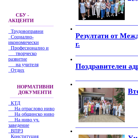
СБУ -
АКЦЕНТИ
_______________________________________
Трудовоправни
Резултати от Межд
Социално-
икономически
г.
Професионално и
творческо
_______________________________________
развитие
на учителя
Поздравителен ад
Отдих
_______________________________________
НОРМАТИВНИ
Вт
ДОКУМЕНТИ
КТД
На отраслово ниво
На общинско ниво
На ниво уч.
заведение
_______________________________________
ВПРЗ
Конституция