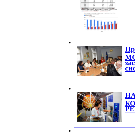
_______________________________________
Пр
М
за
си
_______________________________________
НА
КО
РЕ
_______________________________________