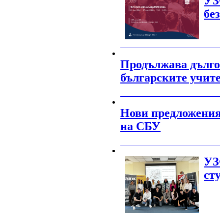
УЗ
бе
_______________________________________
Продължава дълго
българските учит
_______________________________________
Нови предложения 
на СБУ
_______________________________________
УЗ
ст
_______________________________________