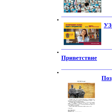
_______________________________________
УЗ
_______________________________________
Приветствие
_______________________________________
Поз