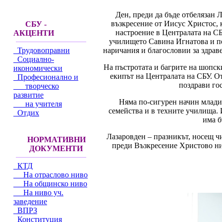
Ден, преди да бъде отбелязан 
възкресение от Иисус Христос, 
СБУ -
настроение в Централата на С
АКЦЕНТИ
училището Савина Игнатова и пе
наричания и благословии за здраве
Трудовоправни
Социално-
На пъстротата и багрите на шопск
икономически
екипът на Централата на СБУ. От
Професионално и
поздрави го
творческо
развитие
Няма по-сигурен начин младит
на учителя
семейства и в техните училища. И
Отдих
има б
Лазаровден – празникът, носещ ч
НОРМАТИВНИ
преди Възкресение Христово ни
ДОКУМЕНТИ
КТД
На отраслово ниво
На общинско ниво
На ниво уч.
заведение
ВПРЗ
Конституция