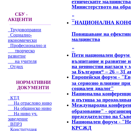
етническите малцинства
Министерството на образ
СБУ -
"
АКЦЕНТИ
"НАЦИОНАЛНА КОН
Трудовоправни
Повишаване на ефективно
Социално-
малцинства
икономически
Професионално и
"
творческо
Пети национален форум 
развитие
възпитание и развитие н
на учителя
на ценностни нагласи у
Отдих
за България“ – 26 – 31 ав
Европейски форум - "Ев
НОРМАТИВНИ
за сериозно влияние пр
ДОКУМЕНТИ
социален диалог"
Национална конференция
КТД
и пътища за преодолява
На отраслово ниво
Международна конференц
На общинско ниво
образование" - организ
На ниво уч.
председателство на Съве
заведение
Национален форум - "Не 
ВПРЗ
КРСЖД
Конституция