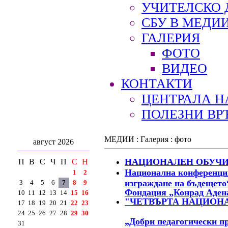
УЧИТЕЛСКО 
СБУ В МЕДИ
ГАЛЕРИЯ
ФОТО
ВИДЕО
КОНТАКТИ
ЦЕНТРАЛА Н
ПОЛЕЗНИ ВР
МЕДИИ : Галерия : фото
август 2026
НАЦИОНАЛЕН ОБУЧИТЕ
П
В
С
Ч
П
С
Н
Национална конференция
1
2
изграждане на бъдещето“
3
4
5
6
7
8
9
Фондация „Конрад Аденау
10
11
12
13
14
15
16
"ЧЕТВЪРТА НАЦИОН
17
18
19
20
21
22
23
24
25
26
27
28
29
30
„Добри педагогически пр
31