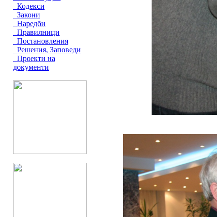
Кодекси
Закони
Наредби
Правилници
Постановления
Решения, Заповеди
Проекти на
документи