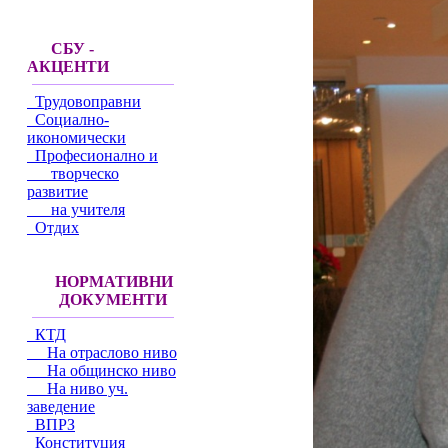
СБУ -
АКЦЕНТИ
Трудовоправни
Социално-
икономически
Професионално и
творческо
развитие
на учителя
Отдих
НОРМАТИВНИ
ДОКУМЕНТИ
КТД
На отраслово ниво
На общинско ниво
На ниво уч.
заведение
ВПРЗ
Конституция