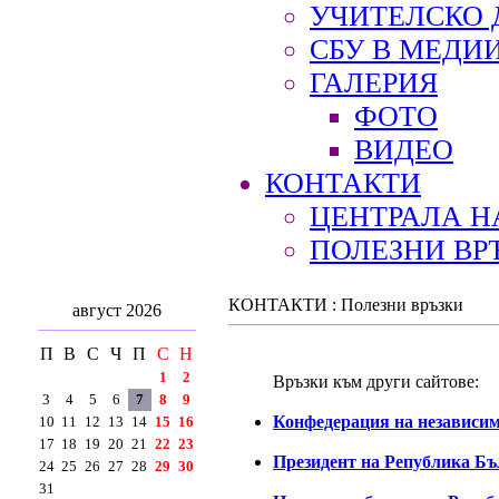
УЧИТЕЛСКО 
СБУ В МЕДИ
ГАЛЕРИЯ
ФОТО
ВИДЕО
КОНТАКТИ
ЦЕНТРАЛА Н
ПОЛЕЗНИ ВР
КОНТАКТИ : Полезни връзки
август 2026
П
В
С
Ч
П
С
Н
1
2
Връзки към други сайтове:
3
4
5
6
7
8
9
Конфедерация на независи
10
11
12
13
14
15
16
17
18
19
20
21
22
23
Президент на Република Б
24
25
26
27
28
29
30
31