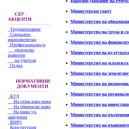
Народно събрание на Репу
Министерски съвет
СБУ -
АКЦЕНТИ
Министерство на образован
Трудовоправни
Министерство на труда и с
Социално-
икономически
Министерство на финансит
Професионално и
творческо
Министерство на културат
развитие
на учителя
Министерство на младежта 
Отдих
Министерство на земеделие
НОРМАТИВНИ
Министерство на икономика
ДОКУМЕНТИ
Министерство на регионалн
КТД
На отраслово ниво
Министерство на инвестиц
На общинско ниво
На ниво уч.
Министерство на вътрешни
заведение
ВПРЗ
Министерство на външните
Конституция