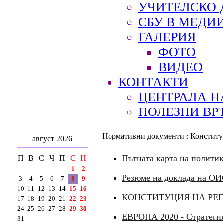
УЧИТЕЛСКО 
СБУ В МЕДИ
ГАЛЕРИЯ
ФОТО
ВИДЕО
КОНТАКТИ
ЦЕНТРАЛА Н
ПОЛЕЗНИ ВР
Нормативни документи : Констит
август 2026
Пътната карта на политик
П
В
С
Ч
П
С
Н
1
2
Резюме на доклада на ОИ
3
4
5
6
7
8
9
10
11
12
13
14
15
16
КОНСТИТУЦИЯ НА РЕ
17
18
19
20
21
22
23
24
25
26
27
28
29
30
ЕВРОПА 2020 - Стратегия
31