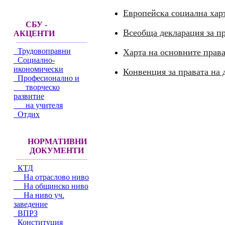
Европейска социална хар
СБУ -
Всеобща декларация за пр
АКЦЕНТИ
Трудовоправни
Харта на основните прав
Социално-
икономически
Конвенция за правата на 
Професионално и
творческо
развитие
на учителя
Отдих
НОРМАТИВНИ
ДОКУМЕНТИ
КТД
На отраслово ниво
На общинско ниво
На ниво уч.
заведение
ВПРЗ
Конституция