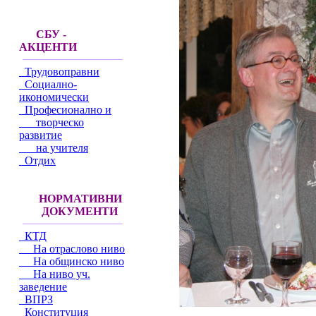
СБУ -
АКЦЕНТИ
Трудовоправни
Социално-
икономически
Професионално и
творческо
развитие
на учителя
Отдих
НОРМАТИВНИ
ДОКУМЕНТИ
КТД
На отраслово ниво
На общинско ниво
На ниво уч.
заведение
ВПРЗ
Конституция