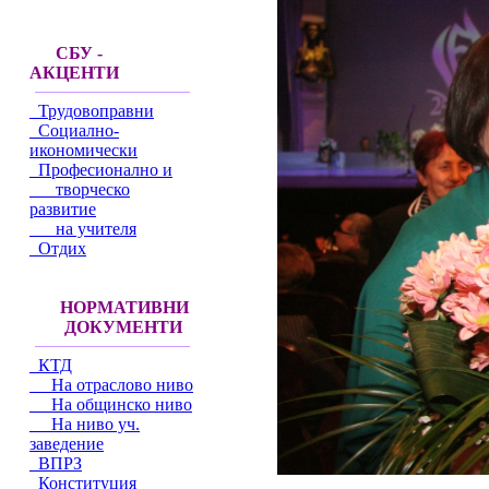
СБУ -
АКЦЕНТИ
Трудовоправни
Социално-
икономически
Професионално и
творческо
развитие
на учителя
Отдих
НОРМАТИВНИ
ДОКУМЕНТИ
КТД
На отраслово ниво
На общинско ниво
На ниво уч.
заведение
ВПРЗ
Конституция