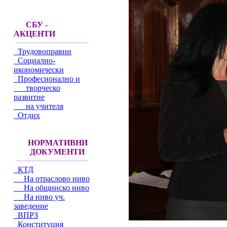
СБУ -
АКЦЕНТИ
Трудовоправни
Социално-
икономически
Професионално и
творческо
развитие
на учителя
Отдих
НОРМАТИВНИ
ДОКУМЕНТИ
КТД
На отраслово ниво
На общинско ниво
На ниво уч.
заведение
ВПРЗ
Конституция