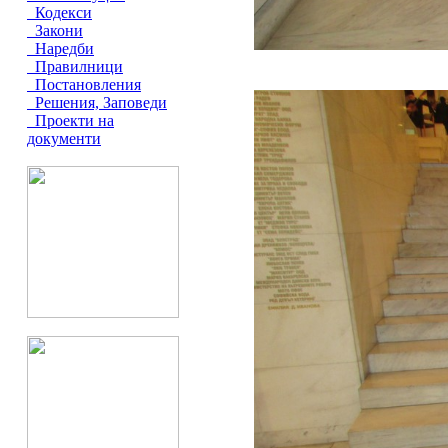
Кодекси
Закони
Наредби
Правилници
Постановления
Решения, Заповеди
Проекти на
документи