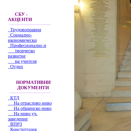
СБУ -
АКЦЕНТИ
Трудовоправни
Социално-
икономически
Професионално и
творческо
развитие
на учителя
Отдих
НОРМАТИВНИ
ДОКУМЕНТИ
КТД
На отраслово ниво
На общинско ниво
На ниво уч.
заведение
ВПРЗ
Конституция