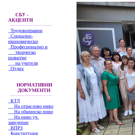
СБУ -
АКЦЕНТИ
Трудовоправни
Социално-
икономически
Професионално и
творческо
развитие
на учителя
Отдих
НОРМАТИВНИ
ДОКУМЕНТИ
КТД
На отраслово ниво
На общинско ниво
На ниво уч.
заведение
ВПРЗ
Конституция