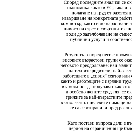
Според последните анализи се ока
икономика както в ЕС, така и 
полагане на труд от разстоян
извършване на конкретната работа,
компютър, както и до нарастване н
нивото на стрес и свързаните с 
води до задълбочаване на същес
публични услуги и собственост
Резултатът според него е промя
високите възрастови групи се ока
неговото преодоляване; най-малкит
на техните родители; най-засег
работещите в „сивия“ сектор или
както и работещите с изрядни труд
възможност да получават каквато 
и особено жените сред тях, се о
грижите за най-възрастните пред
възползват от целевите помощи на
те са се изправили пред реал
Като постави въпроса дали е въ
период на ограничения ще бъде