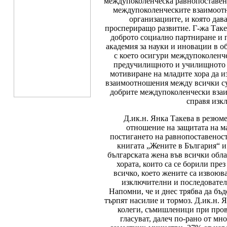
междупоколенческа равнопоставенос
междупоколенческите взаимоотно
организациите, и която дав
проспериращо развитие. Г-жа Таке
доброто социално партниране и 
академия за науки и иновации в о
с което осигури междупоколенче
предучилищното и училищното о
мотивиране на младите хора да и
взаимоотношения между всички су
добрите междупоколенчески взаи
справя изк
Д.ик.н. Янка Такева в резю
отношение на защитата на м
постигането на равнопоставеност
книгата „Жените в България“ и
българската жена във всички обла
хората, които са се борили пре
всичко, което жените са извоюва
изключителни и последователн
Напомни, че и днес трябва да бъ
търпят насилие и тормоз. Д.ик.н. 
колеги, съмишленици при прове
гласуват, далеч по-рано от м