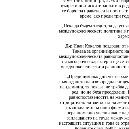
заместник-министри, 27% от наро
въпреки по-ниските заплати в ред
се борят за правата си и постиг
време, ако преди три го
„Нека да бъдем заедно, за да усп
междупоколенческата политика в гл
хармо
Д-р Иван Кокалов поздрави от 
Такева за организирането н
междупоколенческата равнопоставе
с дългосрочен характер и ще се з
междупоколенческата равнопоставе
„Преди няколко дни чествахме 
въвеждането на извънредна епидем
пандемията, тя показа, че трябва д
ред, но не бяха преодолени.
равнопоставеността на женит
отрицателно на заетостта на женит
възникването на нови форми на
неравномерно увеличаване на д
заплащането на труда между же
настоящата ситуация и това се отр
„Родените след 1990 г., какв