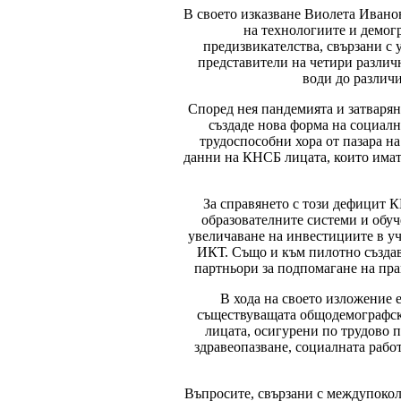
В своето изказване Виолета Иванов
на технологиите и демог
предизвикателства, свързани с 
представители на четири различн
води до различи
Според нея пандемията и затварян
създаде нова форма на социалн
трудоспособни хора от пазара на
данни на КНСБ лицата, които имат
За справянето с този дефицит 
образователните системи и обуч
увеличаване на инвестициите в у
ИКТ. Също и към пилотно създав
партньори за подпомагане на пр
В хода на своето изложение
съществуващата общодемографска
лицата, осигурени по трудово п
здравеопазване, социалната рабо
Въпросите, свързани с междупокол