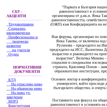
"Първата в България нацио
равнопоставеност в условият
СБУ -
организирана от д.ик.н. Янка Та
АКЦЕНТИ
равнопоставеността, семействот
(ОЖП) към Конфедерацията на нез
Трудовоправни
Социално-
икономически
Във форума, организиран по повод
Професионално и
Янка Такева, се включиха над
творческо
Русинова – председател на Ик
развитие
председател на ИСС, Валентина Де
на учителя
възрастни и ръководител на про
Отдих
възрастни“, Величка Микова –
социални и синдикални изследв
страната, Красимир Попов – зам
НОРМАТИВНИ
образователни институции, пре
ДОКУМЕНТИ
Основен лектор в конференцията
КТД
университет, който проследи 
На отраслово ниво
българското общество, и очерта
На общинско ниво
На ниво уч.
заведение
Поставянето във фокуса на обще
ВПРЗ
равнопоставеност в условията на к
Конституция