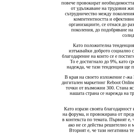
повече провокират необходимостта 
от удължаване на трудовия жи
сътрудничество между поколеният
компетентността и ефективно
организациите, се отнася до р
поколения, до подобряване на
солид
Като положителна тенденция 
изтъквайки доброто социално с
благодарение на които се е пости
То е достигнало до 9%, като ср
надежда, че тази тенденция ще п
В края на своето изложение г-жа 
дигитален маркетинг Reboot Online
точки от възможни 300. Стана яс
нашата страна се нарежда на т
Като изрази своята благодарност 
на форума, и провокирана от пред
в контекста по темата. Първият е,
ако не се действа решително и 
Вторият е, че тази негативна т