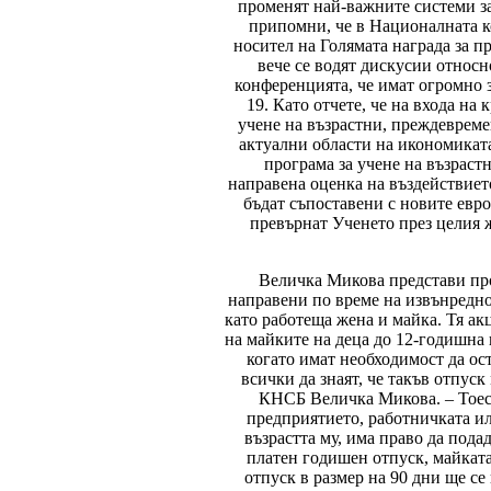
променят най-важните системи за
припомни, че в Националната ко
носител на Голямата награда за пр
вече се водят дискусии относн
конференцията, че имат огромно 
19. Като отчете, че на входа на 
учене на възрастни, преждеврем
актуални области на икономиката
програма за учене на възраст
направена оценка на въздействието
бъдат съпоставени с новите евр
превърнат Ученето през целия ж
Величка Микова представи про
направени по време на извънредно
като работеща жена и майка. Тя а
на майките на деца до 12-годишна 
когато имат необходимост да ос
всички да знаят, че такъв отпуск
КНСБ Величка Микова. – Тоест 
предприятието, работничката или
възрастта му, има право да пода
платен годишен отпуск, майката
отпуск в размер на 90 дни ще се