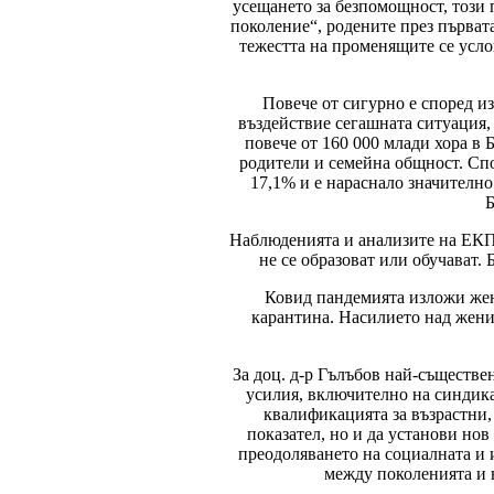
усещането за безпомощност, този 
поколение“, родените през първата
тежестта на променящите се усло
Повече от сигурно е според и
въздействие сегашната ситуация, 
повече от 160 000 млади хора в Б
родители и семейна общност. Спо
17,1% и е нараснало значително
Б
Наблюденията и анализите на ЕКП п
не се образоват или обучават. 
Ковид пандемията изложи жени
карантина. Насилието над жени 
За доц. д-р Гълъбов най-съществе
усилия, включително на синдика
квалификацията за възрастни,
показател, но и да установи нов
преодоляването на социалната и 
между поколенията и 