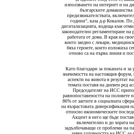
използването на интернет и на д
българските домакинства и
предизвикателствата, включител
години“, каза д-р Кокалов. П
дигитализацията, водеща към отми
законодателно регламентиране на р
работата от дома. В края на св
които заедно с лекари, медицинс
бяха героите, които изложиха се
отново са на първа линия и пос
Като благодари за поканата и з
значимостта на настоящия форум, 
аспекти на живота в резултат н
темата поставя на дневен ред а
Председателят на ИСС припом
равнопоставеността на половете на
86% от заетите в социалната сфер
на възрастовата диверсификация на
относно икономическите последс
Акцент в него ще бъде постав
включително и до хората на
задълбочаващи се проблеми на па
заяви готовността на ИСС да 