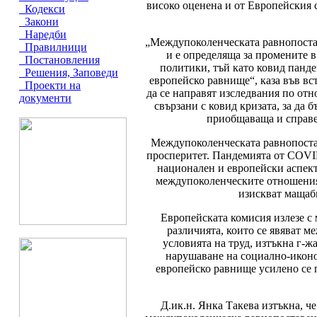
високо оценена и от Европейския с
Кодекси
Закони
Наредби
„Междупоколенческата равнопостав
Правилници
и е определяща за промените 
Постановления
политики, тъй като ковид панд
Решения, Заповеди
европейско равнище“, каза във вст
Проекти на
да се направят изследвания по от
документи
свързани с ковид кризата, за да 
приобщаваща и справед
Междупоколенческата равнопостав
просперитет. Пандемията от COVI
национален и европейски аспект
междупоколенческите отношения,
изискват мащаб
Европейската комисия излезе с
различията, които се явяват м
условията на труд, изтъкна г-ж
нарушаване на социално-иконом
европейско равнище усилено се 
Д.ик.н. Янка Такева изтъкна, 