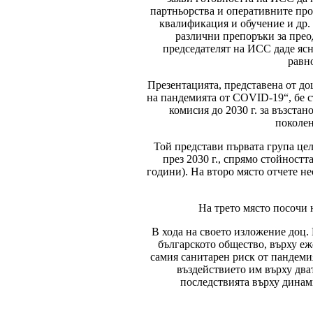
партньорства и оперативните про
квалификация и обучение и др.
различни препоръки за прео
председателят на ИСС даде ясн
равн
Презентацията, представена от д
на пандемията от COVID-19“, бе с
комисия до 2030 г. за възста
поколен
Той представи първата група цел
през 2030 г., спрямо стойностт
години). На второ място отчете не
На трето място посочи 
В хода на своето изложение доц.
българското общество, върху еж
самия санитарен риск от пандеми
въздействието им върху два
последствията върху динам