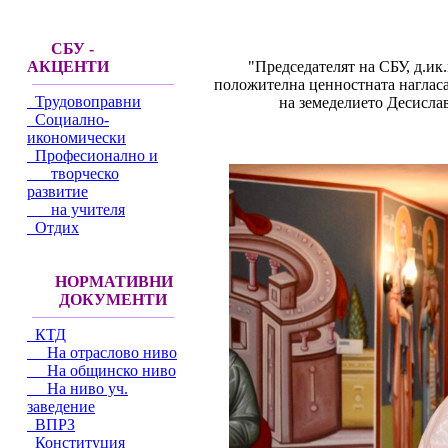
СБУ -
"Председателят на СБУ, д.ик.
АКЦЕНТИ
положителна ценностната нагласа
Трудовоправни
на земеделието Десисла
Социално-
икономически
Професионално и
творческо
развитие
на учителя
Отдих
НОРМАТИВНИ
ДОКУМЕНТИ
КТД
На отраслово ниво
На общинско ниво
На ниво уч.
заведение
ВПРЗ
Конституция