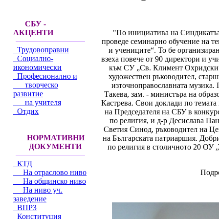
СБУ -
"По инициатива на Синдикатът 
АКЦЕНТИ
проведе семинарно обучение на те
Трудовоправни
и учениците“. То бе организир
Социално-
взеха повече от 90 директори и у
икономически
към СУ „Св. Климент Охридски“
Професионално и
художествен ръководител, стар
творческо
източноправославната музика. 
развитие
Такева, зам. - министъра на обра
на учителя
Кастрева. Свои доклади по темата
Отдих
на Председателя на СБУ в конкурс
по религия, и д-р Десислава Па
Светия Синод, ръководител на Цен
НОРМАТИВНИ
на Българската патриаршия. Добри
ДОКУМЕНТИ
по религия в столичното 20 ОУ 
КТД
Подро
На отраслово ниво
На общинско ниво
На ниво уч.
заведение
ВПРЗ
Конституция