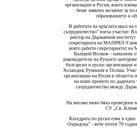
организации в Русия, които взима
беше заявено желание за по
образованието и об
В работата на кръглата маса на 
сътрудничество” взеха участие: В
ректор на Държавния институт 
секретариата на МАПРЯЛ /Санкт-
която работи секретариатът на 
Валерий Волков – началник от
ръководители на Руските центрове
български и руски организации и 
Холандия, Румъния и Полша. Участ
организации на Русия в областта н
на нови проекти по дадената 
сътрудничество между Държа
На високо ниво бяха проведени м
СУ „Св. Климе
Катедрата по руски език в еди
Охридски” - вече почти 70 годин