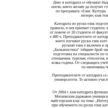
Днес в катедрата се обучават бъд
онези, които желаят да получат с
по програмата «Език. Култура.
интерес към тез
Катедрата по руски език подготв
правило, в нея приемат студенти, 
от повече от 20 студенти от факул
е 480 ч. Преподавателите от катед
които изучават руски език като
руският език е включен в 
„Балканистика“ /общият брой часо
подготовка на специалисти по т
отношения, туризъм, етнология, и
всяка година. От следващата учеб
по икономика /к
Преподавателите от катедрата са
университети. Те активно участ
От 2004 г. към катедрата функци
Московския държавен университ
майсторския клас на тема: „Интег
при обучението по руски език ка