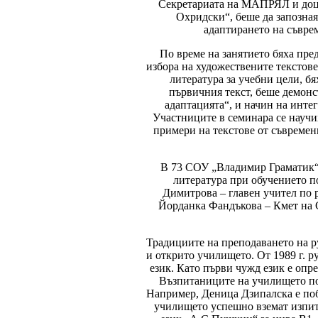
Секретариата на МАПРЯЛ и доц. 
Охридски“, беше да запозная
адаптирането на съвре
По време на занятието бяха пре
избора на художествените текстов
литература за учебни цели, б
първичния текст, беше демонс
адаптацията“, и начин на инте
Участниците в семинара се научих
примери на текстове от съвременн
В 73 СОУ „Владимир Граматик“ 
литература при обучението п
Димитрова – главен учител по 
Йорданка Фандъкова – Кмет на С
Традициите на преподаването на ру
и открито училището. От 1989 г. р
език. Като първи чужд език е опре
Възпитаниците на училището по
Например, Деница Дзипалска е по
училището успешно вземат изпити