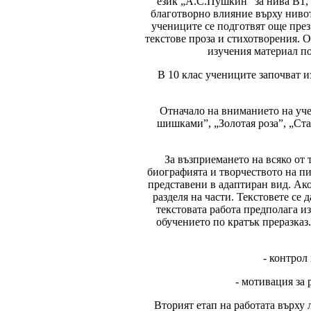
език „А.С.Пушкин“ за нива В1, 
благотворно влияние върху нивот
учениците се подготвят още през
текстове проза и стихотворения. О
изучения материал по
В 10 клас учениците започват и
Отначало на вниманието на уч
шишками”, „Золотая роза”, „Ст
За възприемането на всяко от 
биографията и творчеството на пис
представени в адаптиран вид. Ако
разделя на части. Текстовете се
текстовата работа предполага и
обучението по кратък преразказ
- контрол
- мотивация за
Вторият етап на работата върху 