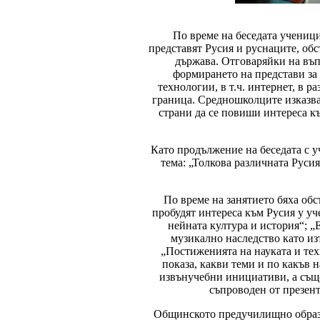
По време на беседата ученици
представят Русия и руснаците, обс
държава. Отговаряйки на въп
формирането на представи за
технологии, в т.ч. интернет, в 
граница. Средношколците изказва
страни да се повиши интереса къ
Като продължение на беседата с у
тема: „Толкова различната Руси
По време на занятието бяха об
пробудят интереса към Русия у у
нейната култура и история“; „
музикално наследство като из
„Постиженията на науката и тех
показа, какви теми и по какъв н
извънучебни инициативи, а също
съпроводен от презен
Общинското предучилищно образо