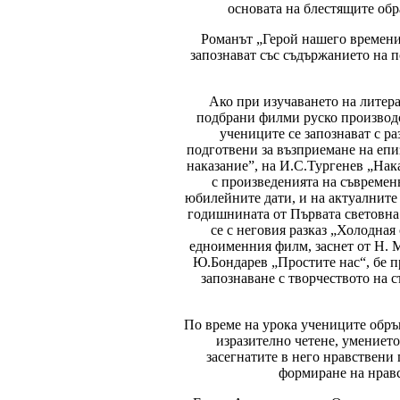
основата на блестящите обр
Романът „Герой нашего времени“ 
запознават със съдържанието на 
Ако при изучаването на литера
подбрани филми руско производст
учениците се запознават с ра
подготвени за възприемане на еп
наказание”, на И.С.Тургенев „Нак
с произведенията на съвремен
юбилейните дати, и на актуалните 
годишнината от Първата световна 
се с неговия разказ „Холодная
едноименния филм, заснет от Н. М
Ю.Бондарев „Простите нас“, бе пр
запознаване с творчеството на 
По време на урока учениците обръ
изразително четене, умението
засегнатите в него нравствени
формиране на нравс