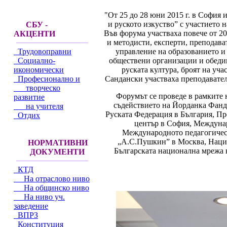
"От 25 до 28 юни 2015 г. в София
и руското изкуство” с участието 
СБУ -
Във форума участваха повече от 2
АКЦЕНТИ
и методисти, експерти, преподава
управление на образованието 
Трудовоправни
обществени организации и обеди
Социално-
руската култура, броят на уч
икономически
Сандански участваха преподаватели
Професионално и
творческо
Форумът се проведе в рамките
развитие
съдействието на Йорданка Фандъ
на учителя
Руската Федерация в България, П
Отдих
център в София, Междунар
Международното педагогическ
„А.С.Пушкин” в Москва, Национ
НОРМАТИВНИ
Българската национална мрежа н
ДОКУМЕНТИ
КТД
На отраслово ниво
На общинско ниво
На ниво уч.
заведение
ВПРЗ
Конституция