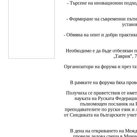
- Търсене на иновационни подхо
- Формиране на съвременни пътищ
устано
- Обмяна на опит и добри практики
Необходимо е да бъде отбелязан 
„Таврия”, 
Организатори на форума и през та
В рамките на форума бяха пров
Получиха се приветствия от имет
науката на Руската Федерация
пълномощен посланик на Р
преподавателите по руски език и
от Синдиката на българските учит
В дена на откриването на Меж
проведе делова среща в Минис