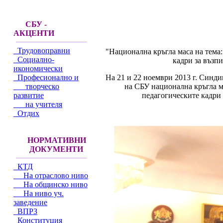
СБУ -
АКЦЕНТИ
Трудовоправни
"Национална кръгла маса на тема
Социално-
кадри за възп
икономически
На 21 и 22 ноември 2013 г. Синд
Професионално и
на СБУ национална кръгла м
творческо
педагогическите кадри 
развитие
на учителя
Отдих
НОРМАТИВНИ
ДОКУМЕНТИ
КТД
На отраслово ниво
На общинско ниво
На ниво уч.
заведение
ВПРЗ
Конституция