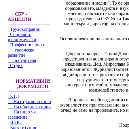
образование и медии”. То бе о
образованието, младежта и наук
мнение и нагласите към образ
СБУ -
председателят на СБУ Янка Та
АКЦЕНТИ
министъра и директор на столи
Трудовоправни
Социално-
Основни лектори на семинарното 
икономически
Професионално и
творческо
Докладът на проф. Татяна Дронз
развитие
представени и анализирани резу
на учителя
ежедневника. Доц. Мирослава К
Отдих
образованието”. Журналистката Ив
абдикирали от същностните си фу
сътрудничеството между ме
НОРМАТИВНИ
конкурентноспособни млади хора
ДОКУМЕНТИ
взаимодействието на
КТД
В процеса на обсъжданията се 
На отраслово ниво
журналистите при отразяване на о
На общинско ниво
оглед не само на проблемите, но 
На ниво уч.
заведение
ВПРЗ
Подр
Конституция