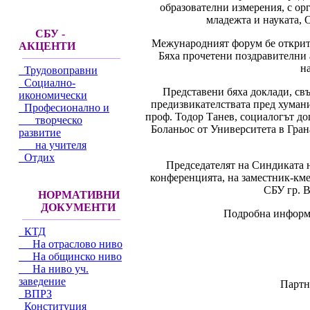
образователни измерения, с ор
младежта и науката,
СБУ -
Межународният форум бе открит 
АКЦЕНТИ
Бяха прочетени поздравителни 
н
Трудовоправни
Социално-
Представени бяха доклади, свъ
икономически
предизвикателствата пред хумани
Професионално и
проф. Тодор Танев, социалогът д
творческо
Боланьос от Университета в Гра
развитие
на учителя
Отдих
Председателят на Синдиката н
конференцията, на заместник-км
СБУ гр. В
НОРМАТИВНИ
ДОКУМЕНТИ
Подробна информа
КТД
На отраслово ниво
На общинско ниво
На ниво уч.
заведение
Партн
ВПРЗ
Конституция