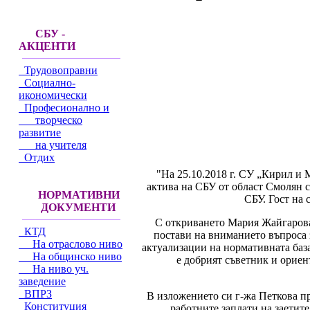
СБУ -
АКЦЕНТИ
Трудовоправни
Социално-
икономически
Професионално и
творческо
развитие
на учителя
Отдих
"На 25.10.2018 г. СУ „Кирил и
актива на СБУ от област Смолян с
НОРМАТИВНИ
СБУ. Гост на
ДОКУМЕНТИ
С откриването Мария Жайгарова
КТД
постави на вниманието въпроса
На отраслово ниво
актуализации на нормативната баз
На общинско ниво
е добрият съветник и ориен
На ниво уч.
заведение
ВПРЗ
В изложението си г-жа Петкова п
Конституция
работните заплати на заетит