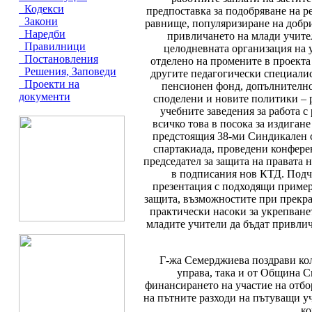
Кодекси
предпоставка за подобряване на 
Закони
равнище, популяризиране на добр
Наредби
привличането на млади учител
Правилници
целодневната организация на 
Постановления
отделено на промените в проекта
Решения, Заповеди
другите педагогически специали
Проекти на
пенсионен фонд, допълнително
документи
споделени и новите политики – р
учебните заведения за работа с
всичко това в посока за издиган
предстоящия 38-ми Синдикален с
спартакиада, проведени конфере
председател за защита на правата
в подписания нов КТД. Подче
презентация с подходящи пример
защита, възможностите при прекра
практически насоки за укрепване
младите учители да бъдат привлич
Г-жа Семерджиева поздрави коле
управа, така и от Община С
финансирането на участие на отбо
на пътните разходи на пътуващи у
ко