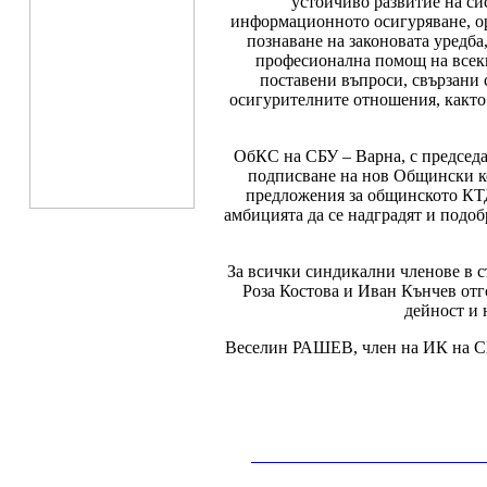
устойчиво развитие на си
информационното осигуряване, ор
познаване на законовата уредба
професионална помощ на всеки
поставени въпроси, свързани 
осигурителните отношения, както 
ОбКС на СБУ – Варна, с председат
подписване на нов Общински ко
предложения за общинското КТД
амбицията да се надградят и подо
За всички синдикални членове в с
Роза Костова и Иван Кънчев отг
дейност и 
Веселин РАШЕВ, член на ИК на СБ
__________________________________________