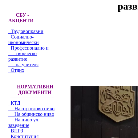
разв
СБУ -
АКЦЕНТИ
Трудовоправни
Социално-
икономически
Професионално и
творческо
развитие
на учителя
Отдих
НОРМАТИВНИ
ДОКУМЕНТИ
КТД
На отраслово ниво
На общинско ниво
На ниво уч.
заведение
ВПРЗ
Конституция