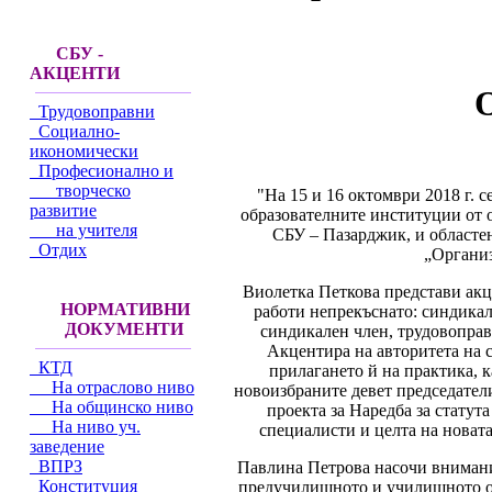
СБУ -
АКЦЕНТИ
О
Трудовоправни
Социално-
икономически
Професионално и
творческо
"На 15 и 16 октомври 2018 г. 
развитие
образователните институции от 
на учителя
СБУ – Пазарджик, и областен
Отдих
„Организ
Виолетка Петкова представи акц
НОРМАТИВНИ
работи непрекъснато: синдикал
ДОКУМЕНТИ
синдикален член, трудовопра
Акцентира на авторитета на 
КТД
прилагането й на практика, 
На отраслово ниво
новоизбраните девет председатели
На общинско ниво
проекта за Наредба за статут
На ниво уч.
специалисти и целта на новата
заведение
ВПРЗ
Павлина Петрова насочи внимание
Конституция
предучилищното и училищното обр