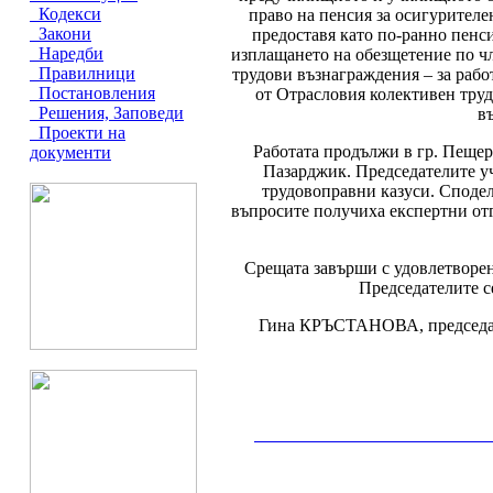
Кодекси
право на пенсия за осигурител
Закони
предоставя като по-ранно пенси
Наредби
изплащането на обезщетение по чл
Правилници
трудови възнаграждения – за рабо
Постановления
от Отрасловия колективен труд
Решения, Заповеди
в
Проекти на
Работата продължи в гр. Пещер
документи
Пазарджик. Председателите у
трудовоправни казуси. Сподел
въпросите получиха експертни отг
Срещата завърши с удовлетворен
Председателите с
Гина КРЪСТАНОВА, председате
__________________________________________