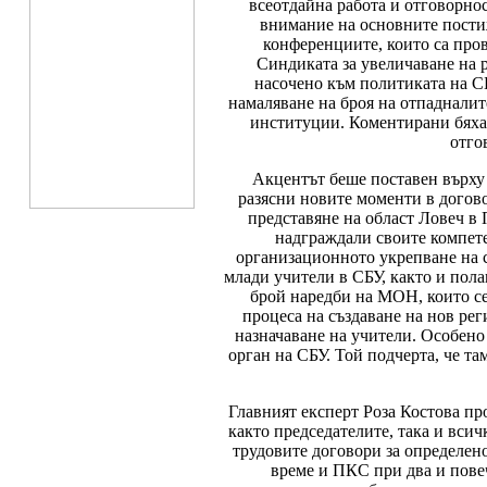
всеотдайна работа и отговорнос
внимание на основните пости
конференциите, които са про
Синдиката за увеличаване на 
насочено към политиката на С
намаляване на броя на отпадналит
институции. Коментирани бяха 
отго
Акцентът беше поставен върху 
разясни новите моменти в догово
представяне на област Ловеч в
надграждали своите компет
организационното укрепване на 
млади учители в СБУ, както и пола
брой наредби на МОН, които се 
процеса на създаване на нов рег
назначаване на учители. Особено
орган на СБУ. Той подчерта, че т
Главният експерт Роза Костова пр
както председателите, така и вси
трудовите договори за определено
време и ПКС при два и пове