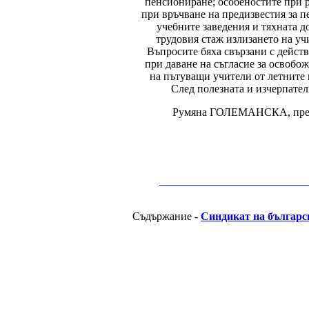
пенсиониране; особеностите при р
при връчване на предизвестия за 
учебните заведения и тяхната д
трудовия стаж излизането на уч
Въпросите бяха свързани с действ
при даване на съгласие за освобо
на пътуващи учители от летните 
След полезната и изчерпател
Румяна ГОЛЕМАНСКА, предсе
__________________________________________
Съдържание -
Синдикат на българс