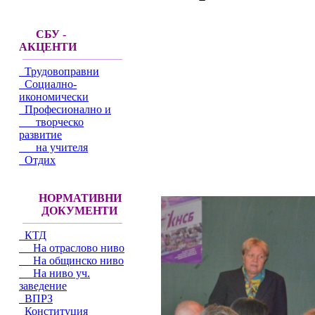
СБУ -
АКЦЕНТИ
Трудовоправни
Социално-
икономически
Професионално и
творческо
развитие
на учителя
Отдих
НОРМАТИВНИ
ДОКУМЕНТИ
КТД
На отраслово ниво
На общинско ниво
На ниво уч.
заведение
ВПРЗ
Конституция