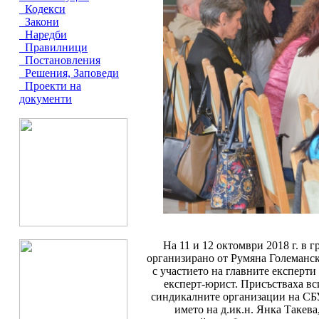
Кодекси
Закони
Наредби
Правилници
Постановления
Решения, Заповеди
Проекти на
документи
На 11 и 12 октомври 2018 г. в 
организирано от Румяна Големанск
с участието на главните експерти
експерт-юрист. Присъстваха вс
синдикалните организации на СБУ
името на д.ик.н. Янка Такева