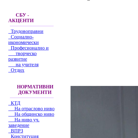
СБУ -
АКЦЕНТИ
Трудовоправни
Социално-
икономически
Професионално и
творческо
развитие
на учителя
Отдих
НОРМАТИВНИ
ДОКУМЕНТИ
КТД
На отраслово ниво
На общинско ниво
На ниво уч.
заведение
ВПРЗ
Конституция