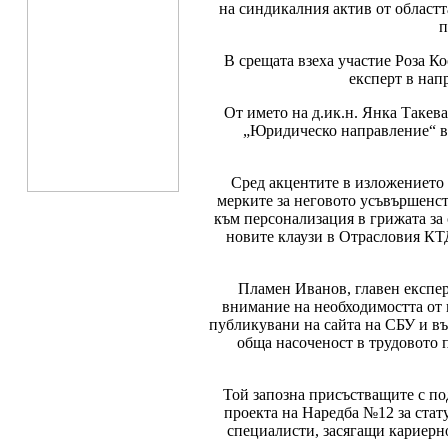
на синдикалния актив от областт
п
В срещата взеха участие Роза К
експерт в нап
От името на д.ик.н. Янка Такев
„Юридическо направление“ в 
Сред акцентите в изложението 
мерките за неговото усъвършенст
към персонализация в грижата за
новите клаузи в Отрасловия КТД
Пламен Иванов, главен експер
внимание на необходимостта от
публикувани на сайта на СБУ и въ
обща насоченост в трудовото п
Той запозна присъстващите с п
проекта на Наредба №12 за стат
специалисти, засягащи кариерн