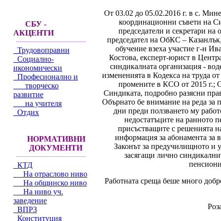
От 03.02 до 05.02.2016 г. в с. Ми
координационни съвети на Син
СБУ -
председатели и секретари на 
АКЦЕНТИ
председател на ОбКС – Казанлък,
обучение взеха участие г-н Ив
Трудовоправни
Костова, експерт-юрист в Центр
Социално-
синдикалната организация - вод
икономически
измененията в Кодекса на труда от
Професионално и
промените в КСО от 2015 г.; 
творческо
Синдиката, подробно разясни прав
развитие
Обърнато бе внимание на реда за 
на учителя
дни преди ползването му работ
Отдих
недостатъците на ранното п
присъстващите с решенията н
информация за абонамента за в
НОРМАТИВНИ
Законът за предучилищното и 
ДОКУМЕНТИ
засягащи лично синдикалнит
пенсиони
КТД
На отраслово ниво
Работната среща беше много добр
На общинско ниво
На ниво уч.
заведение
Роз
ВПРЗ
Конституция