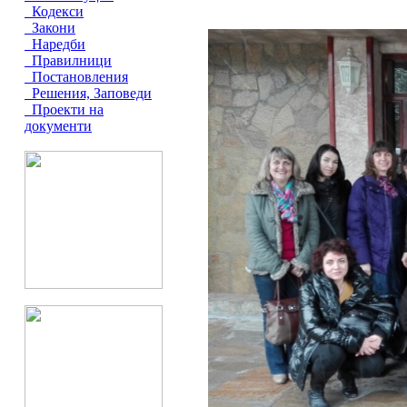
Кодекси
Закони
Наредби
Правилници
Постановления
Решения, Заповеди
Проекти на
документи