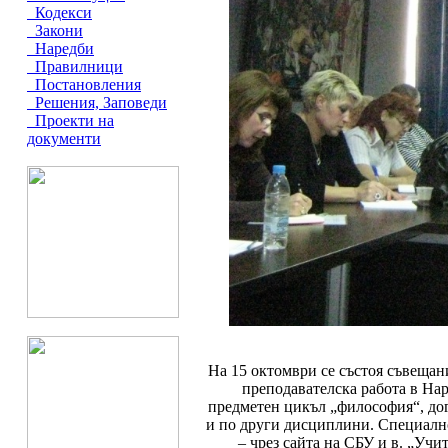
Кодекси
Закони
Наредби
Правилници
Постановления
Решения, Заповеди
Проекти на
документи
На 15 октомври се състоя съвеща
преподавателска работа в На
предметен цикъл „философия“, дого
и по други дисциплини. Специалн
– чрез сайта на СБУ и в. „Уч