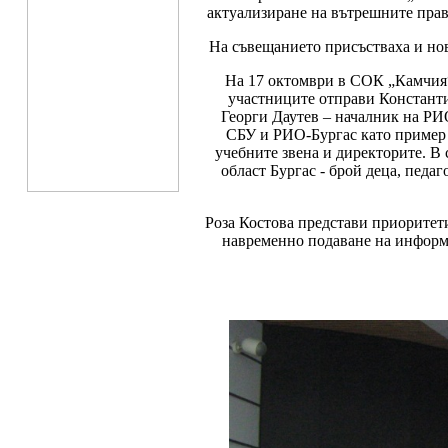
актуализиране на вътрешните прави
На съвещанието присъстваха и но
На 17 октомври в СОК „Камчия“
участниците отправи Константин
Георги Даутев – началник на РИ
СБУ и РИО-Бургас като пример з
учебните звена и директорите. В 
област Бургас - брой деца, педа
Роза Костова представи приоритети
навременно подаване на информ