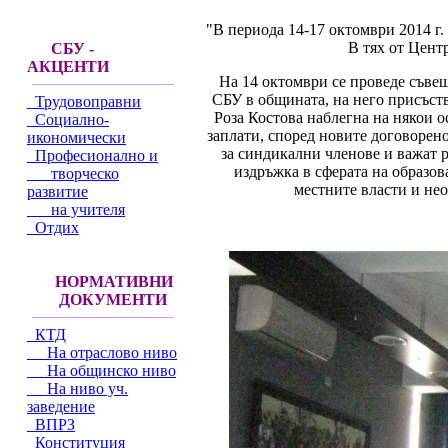
"В периода 14-17 октомври 2014 г.
В тях от Цент
СБУ -
АКЦЕНТИ
На 14 октомври се проведе съве
СБУ в общината, на него присъст
Трудовоправни
Роза Костова наблегна на някои 
Социално-
заплати, според новите договорено
икономически
за синдикални членове и важат р
Професионално и
издръжка в сферата на образов
творческо
местните власти и не
развитие
на учителя
Отдих
НОРМАТИВНИ
ДОКУМЕНТИ
КТД
На отраслово ниво
На общинско ниво
На ниво уч.
заведение
ВПРЗ
Конституция