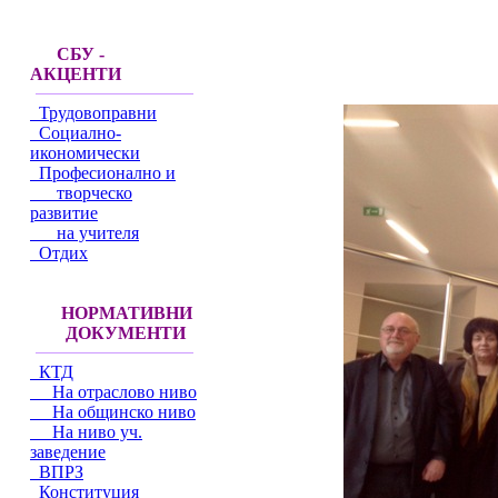
СБУ -
АКЦЕНТИ
Трудовоправни
Социално-
икономически
Професионално и
творческо
развитие
на учителя
Отдих
НОРМАТИВНИ
ДОКУМЕНТИ
КТД
На отраслово ниво
На общинско ниво
На ниво уч.
заведение
ВПРЗ
Конституция