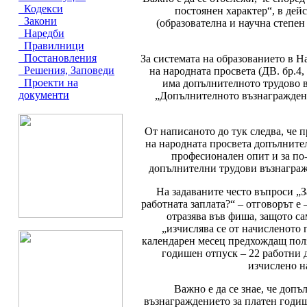
Кодекси
постоянен характер“, в дей
Закони
(образователна и научна степен
Наредби
Правилници
Постановления
За системата на образованието в На
Решения, Заповеди
на народната просвета (ДВ. бр.4, 
Проекти на
има допълнителното трудово в
документи
„Допълнителното възнаграждение
От написаното до тук следва, че 
на народната просвета допълнител
професионален опит и за по
допълнителни трудови възнагражд
На задаваните често въпроси „
работната заплата?“ – отговорът е
отразява във фиша, защото сам
„изчислява се от начисленото
календарен месец предхождащ ползв
годишен отпуск – 22 работни д
изчислено н
Важно е да се знае, че доп
възнаграждението за платен годиш