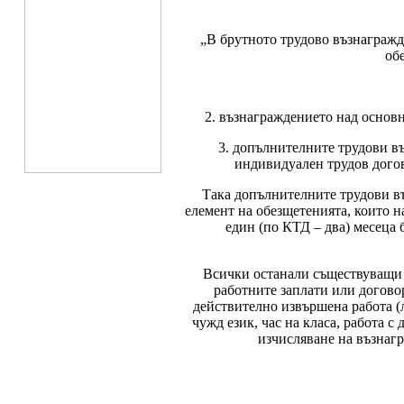
„В брутното трудово възнагражд
об
2. възнаграждението над основн
3. допълнителните трудови въ
индивидуален трудов догово
Така допълнителните трудови въ
елемент на обезщетенията, които най
един (по КТД – два) месеца б
Всички останали съществуващи 
работните заплати или догово
действително извършена работа (л
чужд език, час на класа, работа 
изчисляване на възнагр