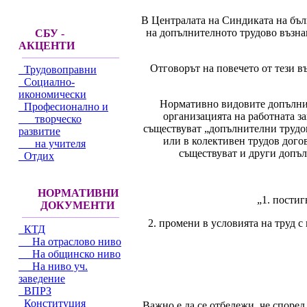
В Централата на Синдиката на бъл
на допълнителното трудово възнаг
СБУ -
АКЦЕНТИ
Отговорът на повечето от тези в
Трудовоправни
Социално-
икономически
Нормативно видовите допълнит
Професионално и
организацията на работната запл
творческо
съществуват „допълнителни трудов
развитие
или в колективен трудов догов
на учителя
съществуват и други допъ
Отдих
НОРМАТИВНИ
„1. постиг
ДОКУМЕНТИ
2. промени в условията на труд 
КТД
На отраслово ниво
На общинско ниво
На ниво уч.
заведение
ВПРЗ
Конституция
Важно е да се отбележи, че според 