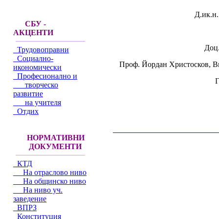
Д.ик.н
СБУ -
АКЦЕНТИ
Доц
Трудовоправни
Социално-
Проф. Йордан Христосков, В
икономически
Професионално и
Г
творческо
развитие
на учителя
Отдих
__________________________________________
НОРМАТИВНИ
ДОКУМЕНТИ
КТД
На отраслово ниво
На общинско ниво
На ниво уч.
заведение
ВПРЗ
Конституция