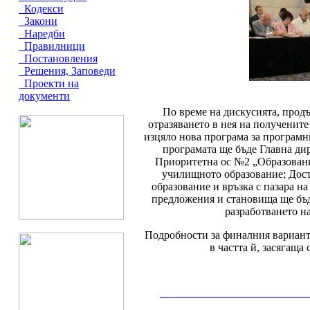
Кодекси
Закони
Наредби
Правилници
Постановления
Решения, Заповеди
Проекти на
документи
По време на дискусията, продъ
отразяването в нея на получените
изцяло нова програма за програмн
програмата ще бъде Главна д
Приоритетна ос №2 „Образовани
училищното образование; Дост
образование и връзка с пазара н
предложения и становища ще бъд
разработването н
Подробности за финалния вариант 
в частта й, засягаща
__________________________________________