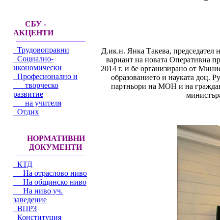
СБУ -
АКЦЕНТИ
Трудовоправни
Д.ик.н. Янка Такева, председател
Социално-
вариант на новата Оперативна пр
икономически
2014 г. и бе организирано от Мин
Професионално и
образованието и науката доц. 
творческо
партньори на МОН и на граждан
развитие
министъра
на учителя
Отдих
НОРМАТИВНИ
ДОКУМЕНТИ
КТД
На отраслово ниво
На общинско ниво
На ниво уч.
заведение
ВПРЗ
Конституция