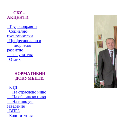
СБУ -
АКЦЕНТИ
Трудовоправни
Социално-
икономически
Професионално и
творческо
развитие
на учителя
Отдих
НОРМАТИВНИ
ДОКУМЕНТИ
КТД
На отраслово ниво
На общинско ниво
На ниво уч.
заведение
ВПРЗ
Конституция