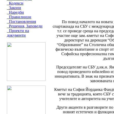
Кодекси
Закони
Наредби
Правилници
Постановления
По повод началото на новата
Решения, Заповеди
спартакиада на СБУ с международн
Проекти на
т.г. се проведе среща на предсе
документи
участие още зам.-кметът на Софи
директорът на дирекция “О
“Образование” на Столична общ
физическо възпитание и спорт о
Софийска професионална гим
дълго
Председателят на СБУ д.ик.н. Я
повод проведеното юбилейно из
инициативата. В знак на признат
завоюваната 
Кметът на София Йорданка Фандъко
вече за традицията, която СБУ 
учителите и авторитета на учи
Други акценти в разговорите по
новият естетичен и функцион