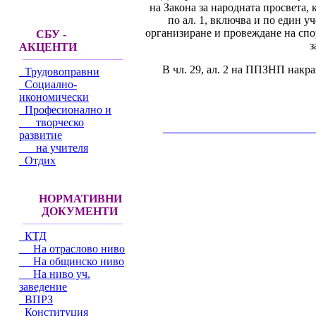
на Закона за народната просвета, 
по ал. 1, включва и по един у
организиране и провеждане на спо
СБУ -
з
АКЦЕНТИ
В чл. 29, ал. 2 на ППЗНП накра
Трудовоправни
Социално-
икономически
Професионално и
творческо
__________________________________________
развитие
на учителя
Отдих
НОРМАТИВНИ
ДОКУМЕНТИ
КТД
На отраслово ниво
На общинско ниво
На ниво уч.
заведение
ВПРЗ
Конституция