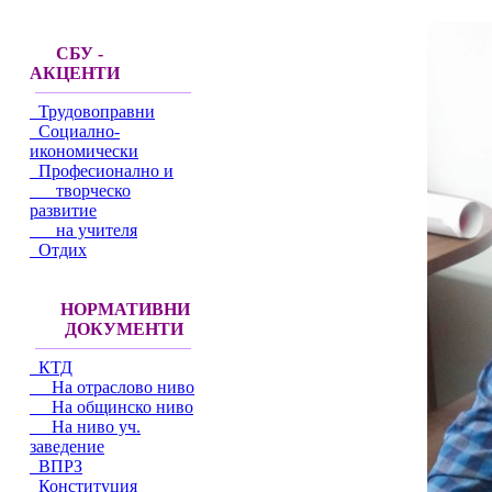
СБУ -
АКЦЕНТИ
Трудовоправни
Социално-
икономически
Професионално и
творческо
развитие
на учителя
Отдих
НОРМАТИВНИ
ДОКУМЕНТИ
КТД
На отраслово ниво
На общинско ниво
На ниво уч.
заведение
ВПРЗ
Конституция