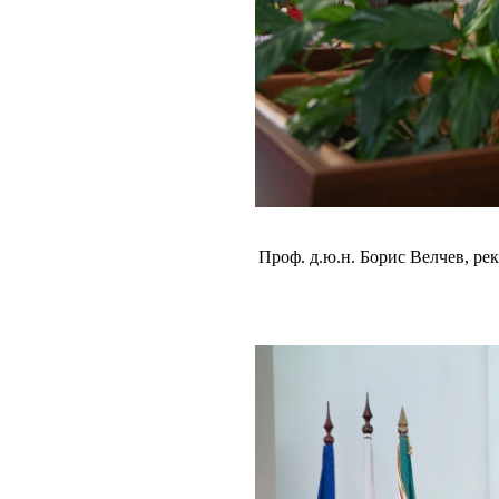
Проф. д.ю.н. Борис Велчев, ре