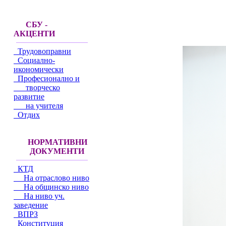
СБУ -
АКЦЕНТИ
Трудовоправни
Социално-
икономически
Професионално и
творческо
развитие
на учителя
Отдих
НОРМАТИВНИ
ДОКУМЕНТИ
КТД
На отраслово ниво
На общинско ниво
На ниво уч.
заведение
ВПРЗ
Конституция