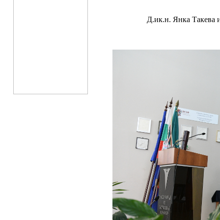
Д.ик.н. Янка Такева 