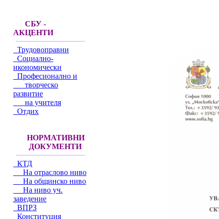
СБУ -
АКЦЕНТИ
Трудовоправни
Социално-
икономически
Професионално и
творческо
развитие
на учителя
Отдих
НОРМАТИВНИ
ДОКУМЕНТИ
КТД
На отраслово ниво
На общинско ниво
На ниво уч.
заведение
ВПРЗ
Конституция