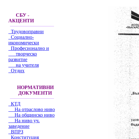
СБУ -
АКЦЕНТИ
Трудовоправни
Социално-
икономически
Професионално и
творческо
развитие
на учителя
Отдих
НОРМАТИВНИ
ДОКУМЕНТИ
КТД
На отраслово ниво
На общинско ниво
На ниво уч.
заведение
ВПРЗ
Конституция