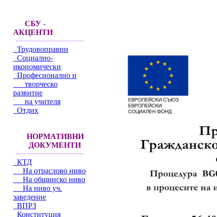
СБУ -
АКЦЕНТИ
Трудовоправни
Социално-
икономически
Професионално и
творческо
развитие
на учителя
Отдих
НОРМАТИВНИ
ДОКУМЕНТИ
КТД
На отраслово ниво
На общинско ниво
На ниво уч.
заведение
ВПРЗ
Конституция