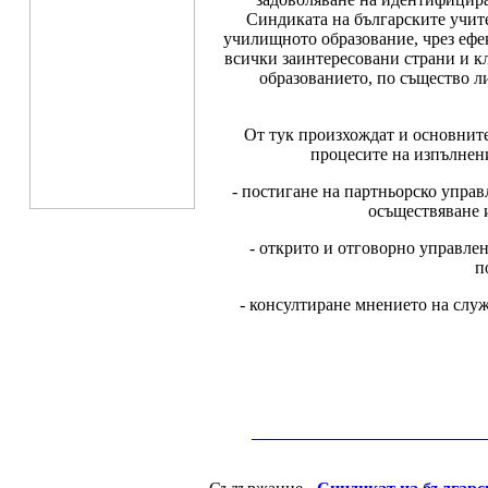
Синдиката на българските учит
училищното образование, чрез ефе
всички заинтересовани страни и к
образованието, по същество л
От тук произхождат и основните
процесите на изпълнен
- постигане на партньорско упра
осъществяване 
- открито и отговорно управле
п
- консултиране мнението на слу
__________________________________________