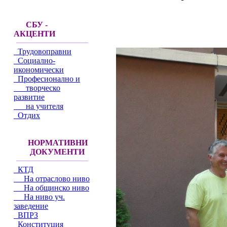
СБУ -
АКЦЕНТИ
Трудовоправни
Социално-
икономически
Професионално и
творческо
развитие
на учителя
Отдих
НОРМАТИВНИ
ДОКУМЕНТИ
КТД
На отраслово ниво
На общинско ниво
На ниво уч.
заведение
ВПРЗ
Конституция