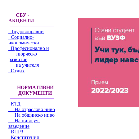
СБУ -
АКЦЕНТИ
Трудовоправни
Социално-
икономически
Професионално и
творческо
развитие
на учителя
Отдих
НОРМАТИВНИ
ДОКУМЕНТИ
КТД
На отраслово ниво
На общинско ниво
На ниво уч.
заведение
ВПРЗ
Конституция