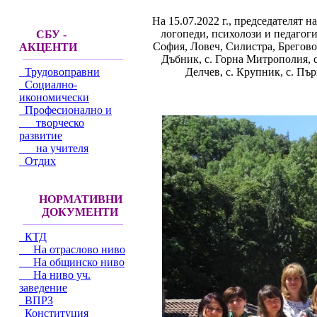
На 15.07.2022 г., председателят 
логопеди, психолози и педагог
СБУ -
София, Ловеч, Силистра, Брегово, 
АКЦЕНТИ
Дъбник, с. Горна Митрополия, 
Делчев, с. Крупник, с. Пъ
Трудовоправни
Социално-
икономически
Професионално и
творческо
развитие
на учителя
Отдих
НОРМАТИВНИ
ДОКУМЕНТИ
КТД
На отраслово ниво
На общинско ниво
На ниво уч.
заведение
ВПРЗ
Конституция