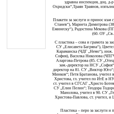
здравна инспекция, доц. д-
Охридски“,Траян Траянов, изпълни
Плакети за заслуги и принос към 
Станев“), Мариета Димитрова (3
Еминеску“), Радостина Мекова (ПГ
(60. ОУ „Св
С пластика – сова и грамота за з
СУ „Елисавета Багряна“), Цвете
Караманска (ЧДГ „Немо“), инж.
София), Василка Николова (ЧПГЧ
Аларгова-Петрова (85. СУ „Отец
зам.-директор на НСУ „София“;
директор на 81. СУ „Виктор Юго“; 
Минков“; Петя Братанова, учител 
Христова, гл. учител по ИтЕ в Н
ст. учител в СГСАГ „Христо Ботев“
СУ „Елин Пелин“; Теодора Тодоров
Манолова, учител в 90. СУ „Г
Христова-Павлова, ст. учител, и 
Пластика – перо за заслуги и