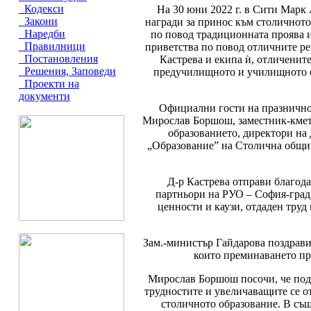
Кодекси
На 30 юни 2022 г. в Сити Марк
Закони
награди за принос към столичното
Наредби
по повод традиционната проява и
Правилници
приветства по повод отличните ре
Постановления
Кастрева и екипа ѝ, отличенит
Решения, Заповеди
предучилищното и училищното об
Проекти на
документи
Официални гости на празничнот
Мирослав Боршош, заместник-кмет
образованието, директори на
„Образование” на Столична общин
Д-р Кастрева отправи благод
партньори на РУО – София-град,
ценности и каузи, отдаден тру
Зам.-министър Гайдарова поздрави
които преминаването пре
Мирослав Боршош посочи, че подк
трудностите и увеличаващите се о
столичното образование. В същ