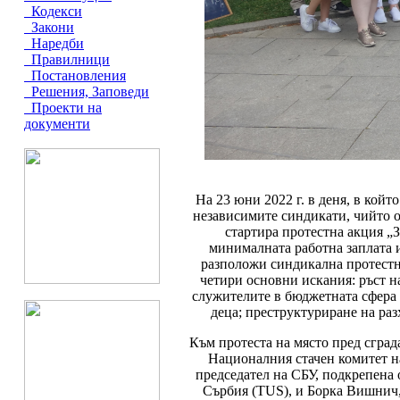
Кодекси
Закони
Наредби
Правилници
Постановления
Решения, Заповеди
Проекти на
документи
На 23 юни 2022 г. в деня, в койт
независимите синдикати, чийто о
стартира протестна акция „З
минималната работна заплата и
разположи синдикална протестн
четири основни искания: ръст на
служителите в бюджетната сфера 
деца; преструктуриране на раз
Към протеста на място пред сгра
Националния стачен комитет н
председател на СБУ, подкрепена
Сърбия (TUS), и Борка Вишнич,