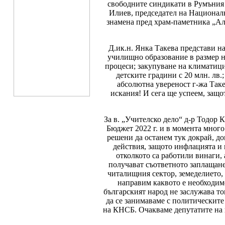
свободните синдикати в Румъния 
Илиев, председател на Националн
знамена пред храм-паметника „Але
Д.ик.н. Янка Такева представи н
училищно образование в размер на
процеси; закупуване на климатици
детските градини с 20 млн. лв.
абсолютна увереност г-жа Таке
искания! И сега ще успеем, защо
За в. „Учителско дело“ д-р Тодор
Бюджет 2022 г. и в момента много
решени да останем тук докрай, до
действия, защото инфлацията и ц
отколкото са работили винаги, 
получават съответното заплащане
читалищния сектор, земеделието,
направим каквото е необходимо
българският народ не заслужава то
да се занимаваме с политическите
на КНСБ. Очакваме депутатите на в