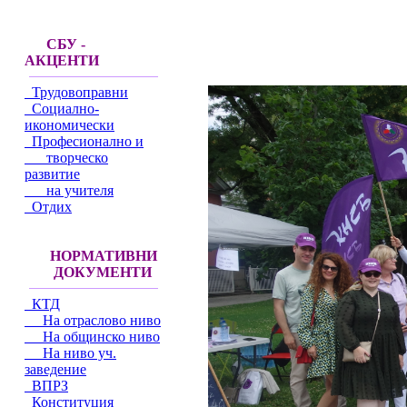
СБУ -
АКЦЕНТИ
Трудовоправни
Социално-
икономически
Професионално и
творческо
развитие
на учителя
Отдих
НОРМАТИВНИ
ДОКУМЕНТИ
КТД
На отраслово ниво
На общинско ниво
На ниво уч.
заведение
ВПРЗ
Конституция