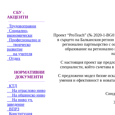
СБУ -
АКЦЕНТИ
Трудовоправни
Социално-
Проект “ProTeach” (№ 2020-1-BG0
икономически
в сърцето на Балканския регион 
Професионално и
регионално партньорство с о
творческо
образование на регионално 
развитие
н
на учителя
Отдих
С настоящия проект ще предло
специалисти, който съчетава в
НОРМАТИВНИ
С предложени модел бихме иска
ДОКУМЕНТИ
умения и ефективност в новата
КТД
На отраслово ниво
Синд
На общинско ниво
На ниво уч.
заведение
ВПРЗ
Конституция