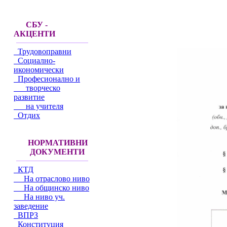
СБУ -
АКЦЕНТИ
Трудовоправни
Социално-
икономически
Професионално и
творческо
развитие
на учителя
Отдих
НОРМАТИВНИ
ДОКУМЕНТИ
КТД
На отраслово ниво
На общинско ниво
На ниво уч.
заведение
ВПРЗ
Конституция