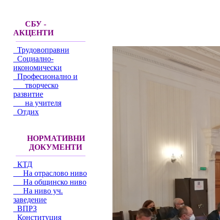
СБУ -
АКЦЕНТИ
Трудовоправни
Социално-
икономически
Професионално и
творческо
развитие
на учителя
Отдих
НОРМАТИВНИ
ДОКУМЕНТИ
КТД
На отраслово ниво
На общинско ниво
На ниво уч.
заведение
ВПРЗ
Конституция