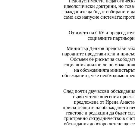
недопустимостта педагогически
идеологически доктрини, но това
гражданите да бъдат избирани и д
само ако напусне системата; прот
От името на СБУ и председател
социалните партньори, 
Министър Денков представи закон
народните представители и присъс
Обсъден бе рискът за свободат
социалния диалог, че не може пол
на обсъжданията министърът 
обсъждането, че е необходимо пре
След почти двучасови обсъждания
първо четене внесения проект 
предложена от Ирена Анастас
присъстващите на обсъждането нея
текстове и редакции да бъдат съ
тристранно сътрудничество в сис
обсъждания до второ четене ще се