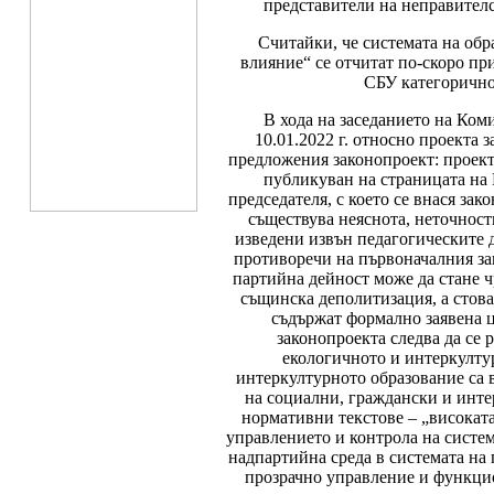
представители на неправител
Считайки, че системата на об
влияние“ се отчитат по-скоро при
СБУ категорично
В хода на заседанието на Ком
10.01.2022 г. относно проекта
предложения законопроект: проектъ
публикуван на страницата на К
председателя, с което се внася за
съществува неяснота, неточност
изведени извън педагогическите д
противоречи на първоначалния зам
партийна дейност може да стане ч
същинска деполитизация, а стова
съдържат формално заявена ц
законопроекта следва да се р
екологичното и интеркулту
интеркултурното образование са
на социални, граждански и инте
нормативни текстове – „високат
управлението и контрола на систе
надпартийна среда в системата на
прозрачно управление и функцио