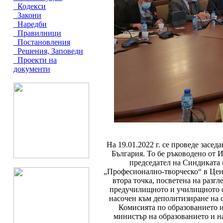
Кодекси
Закони
Наредби
Правилници
Постановления
Решения, Заповеди
Проекти на
документи
На 19.01.2022 г. се проведе засе
България. То бе ръководено от И
председател на Синдиката 
„Професионално-творческо“ в Цент
втора точка, посветена на разг
предучилищното и училищното об
насочен към деполитизиране на о
Комисията по образованието и
министър на образованието и н