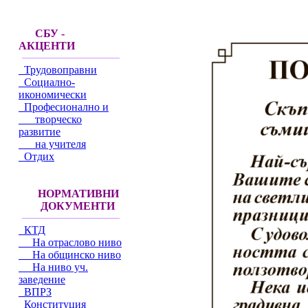
СБУ -
АКЦЕНТИ
Трудовоправни
Социално-
икономически
Професионално и
творческо
развитие
на учителя
Отдих
НОРМАТИВНИ
ДОКУМЕНТИ
КТД
На отраслово ниво
На общинско ниво
На ниво уч.
заведение
ВПРЗ
Конституция