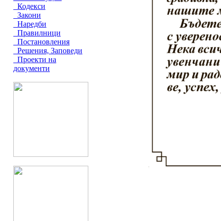
Кодекси
Закони
Наредби
Правилници
Постановления
Решения, Заповеди
Проекти на
документи