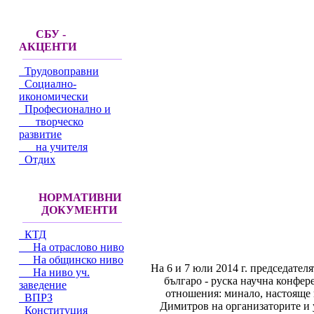
СБУ -
АКЦЕНТИ
Трудовоправни
Социално-
икономически
Професионално и
творческо
развитие
на учителя
Отдих
НОРМАТИВНИ
ДОКУМЕНТИ
КТД
На отраслово ниво
На общинско ниво
На 6 и 7 юли 2014 г. председател
На ниво уч.
българо - руска научна конфер
заведение
отношения: минало, настояще 
ВПРЗ
Димитров на организаторите и
Конституция