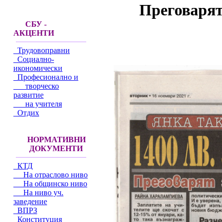
Преговарят
СБУ -
АКЦЕНТИ
Трудовоправни
Социално-
икономически
Професионално и
творческо
развитие
на учителя
Отдих
НОРМАТИВНИ
ДОКУМЕНТИ
КТД
На отраслово ниво
На общинско ниво
На ниво уч.
заведение
ВПРЗ
Конституция