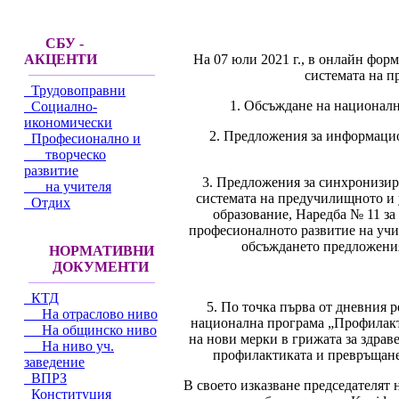
СБУ -
На 07 юли 2021 г., в онлайн фор
АКЦЕНТИ
системата на п
Трудовоправни
1. Обсъждане на националн
Социално-
икономически
2. Предложения за информацио
Професионално и
творческо
развитие
3. Предложения за синхронизир
на учителя
системата на предучилищното и 
Отдих
образование, Наредба № 11 за
професионалното развитие на учи
обсъждането предложения
НОРМАТИВНИ
ДОКУМЕНТИ
КТД
5. По точка първа от дневния 
На отраслово ниво
национална програма „Профилакт
На общинско ниво
на нови мерки в грижата за здрав
На ниво уч.
профилактиката и превръщане 
заведение
ВПРЗ
В своето изказване председателят 
Конституция