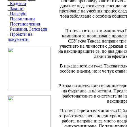
поставя преболедувалите Kovid - 
Кодекси
другите педагогически специалис
Закони
протичане на учебния процес след
Наредби
това заболяване с особена общест
Правилници
Постановления
Решения, Заповеди
По точка втора зам.-министър 
Проекти на
кампания за повишаване процент
документи
СБУ г-жа Такева направи три
участието на личности с доказан 
на ваксиниращите се, по два дни с
данни за ефекта 
В изказването си г-жа Такева под
особено значим, но и че тук става
В хода на дискусията от министерс
да бъдат два, а не четири. Пред
работодателите в системата на н
ваксинира
По точка трета зам.министър Гай
от работната група по синхронизи
работа, направени са много пред
синхронизиране. По тази причи