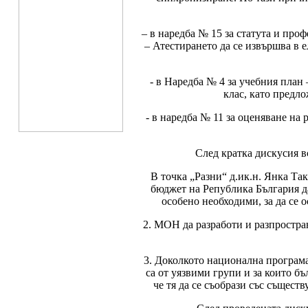
– в наредба № 15 за статута и про
– Атестирането да се извършва в 
- в Наредба № 4 за учебния план –
клас, като предло
- в наредба № 11 за оценяване на
След кратка дискусия в
В точка „Разни“ д.ик.н. Янка Т
бюджет на Република България да
особено необходими, за да се
2. МОН да разработи и разпростра
3. Доколкото национална програма
са от уязвими групи и за които бъ
че тя да се съобрази със същес