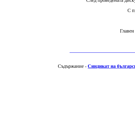
След проведената диск
С п
Главен
__________________________________________
Съдържание -
Синдикат на българс