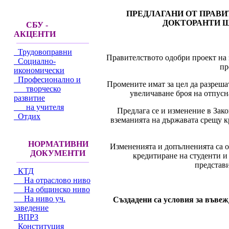
ПРЕДЛАГАНИ ОТ ПРАВИ
ДОКТОРАНТИ Щ
СБУ -
АКЦЕНТИ
Трудовоправни
Правителството одобри проект на 
Социално-
пр
икономически
Професионално и
Промените имат за цел да разрешат
творческо
увеличаване броя на отпусн
развитие
на учителя
Предлага се и изменение в Зако
Отдих
вземанията на държавата срещу к
НОРМАТИВНИ
Измененията и допълненията са о
ДОКУМЕНТИ
кредитиране на студенти 
представи
КТД
На отраслово ниво
На общинско ниво
На ниво уч.
Създадени са условия за въве
заведение
ВПРЗ
Конституция