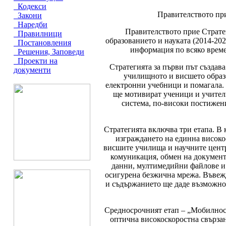
Кодекси
Правителството при
Закони
Наредби
Правителството прие Страт
Правилници
образованието и науката (2014-202
Постановления
информация по всяко време 
Решения, Заповеди
Проекти на
Стратегията за първи път създав
документи
училищното и висшето образ
електронни учебници и помагала.
ще мотивират ученици и учители
система, по-високи постижен
Стратегията включва три етапа. В
изграждането на единна високо
висшите училища и научните центр
комуникация, обмен на документ
данни, мултимедийни файлове и 
осигурена безжична мрежа. Въвежд
и съдържанието ще даде възможно
Средносрочният етап – „Мобилност
оптична високоскоростна свърза