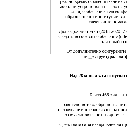
реално време, осъществяване на с
мобилни устройства и начало на у
за видеообучение, телеконф
образователни институции в др
електронни помага
Дългосрочният етап (2018-2020 г.)
среда за всеобхватно обучение (u-
стаи и лабора
От допълнително осигурените в
инфраструктура, платф
Над 28 млн. лв. са отпусна
Близо 466 хил. лв
Правителството одобри допълнител
овладяване и преодоляване на пос
за възстановяване и подпомаган
Средствата са за извършване на п