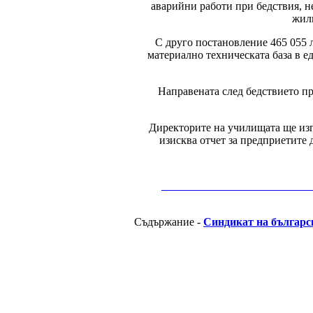
аварийни работи при бедствия, н
жил
С друго постановление 465 055 л
материално техническата база в 
Направената след бедствието п
Директорите на училищата ще изг
изисква отчет за предприетите 
__________________________________________
Съдържание -
Синдикат на българс