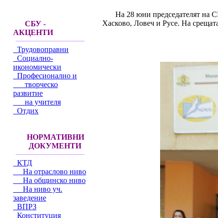
На 28 юни председателят на С
Хасково, Ловеч и Русе. На срещат
СБУ -
АКЦЕНТИ
Трудовоправни
Социално-
икономически
Професионално и
творческо
развитие
на учителя
Отдих
НОРМАТИВНИ
ДОКУМЕНТИ
КТД
На отраслово ниво
На общинско ниво
На ниво уч.
заведение
ВПРЗ
Конституция