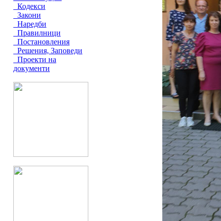
Кодекси
Закони
Наредби
Правилници
Постановления
Решения, Заповеди
Проекти на
документи